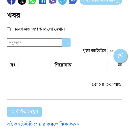
আপনার মতামত প্রদান করুন
খবর
এডভান্সড অপশনগুলো দেখান
পৃষ্ঠা আইটেম
নং
শিরোনাম
ফাইল
কোনো তথ্য পাওয়া য
আর্কাইভ দেখুন
এই কনটেন্টটি শেয়ার করতে ক্লিক করুন